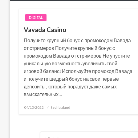
DIGITAL
Vavada Casino
Получите крупный бонус с промокодом Вавада
от стримеров Получите крупный бонус с
промокодом Вавада от стримеров Не упустите
уникальную возможность увеличить свой
игровой баланс! Используйте промокод Вавада
и получите щедрый бонус на свои первые
депозиты, который порадует даже самых
взыскательных…
Posted
04/10/2022
techbizland
on
Paginasi