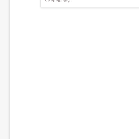
Sebelumnya
pos