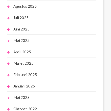
Agustus 2025
Juli 2025
Juni 2025
Mei 2025
April 2025
Maret 2025
Februari 2025
Januari 2025
Mei 2023
Oktober 2022