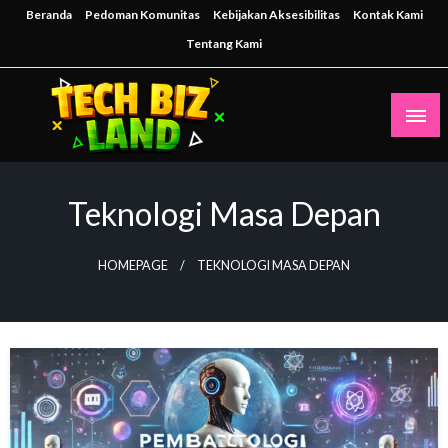
Skip
Beranda
Pedoman Komunitas
Kebijakan Aksesibilitas
Kontak Kami
to
Tentang Kami
content
Inspirasi Teknologi untuk Masa Depan Bisnis
techbizland
Teknologi Masa Depan
HOMEPAGE
TEKNOLOGI MASA DEPAN