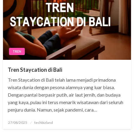
TREN
Tren Staycation di Bali
Tren Staycation di Bali telah lama menjadi primadona
wisata dunia dengan pesona alamnya yang luar biasa.
Dengan pantai berpasir putih, air laut jernih, dan budaya
yang kaya, pulau ini terus menarik wisatawan dari seluruh
penjuru dunia. Namun, sejak pandemi, cara…
Posted
27/08/2025
techbizland
on