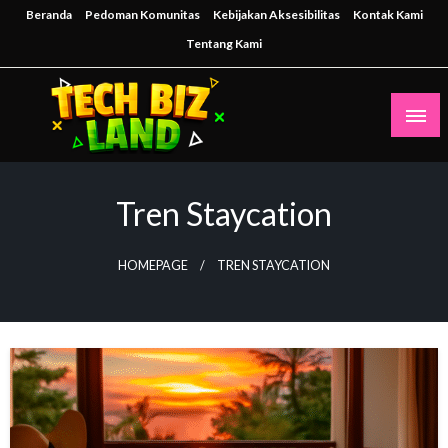
Skip
Beranda
Pedoman Komunitas
Kebijakan Aksesibilitas
Kontak Kami
to
Tentang Kami
content
Inspirasi Teknologi untuk Masa Depan Bisnis
techbizland
Tren Staycation
HOMEPAGE
TREN STAYCATION