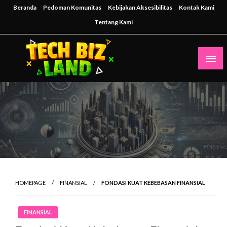
Skip
Beranda
Pedoman Komunitas
Kebijakan Aksesibilitas
Kontak Kami
to
Tentang Kami
content
Inspirasi Teknologi untuk Masa Depan Bisnis
techbizland
HOMEPAGE
FINANSIAL
FONDASI KUAT KEBEBASAN FINANSIAL
FINANSIAL