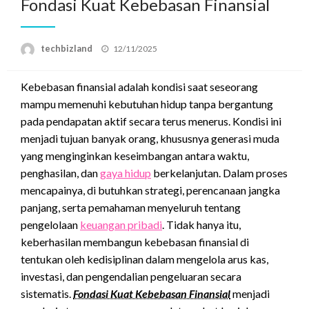
Fondasi Kuat Kebebasan Finansial
Posted
techbizland
12/11/2025
on
Kebebasan finansial adalah kondisi saat seseorang
mampu memenuhi kebutuhan hidup tanpa bergantung
pada pendapatan aktif secara terus menerus. Kondisi ini
menjadi tujuan banyak orang, khususnya generasi muda
yang menginginkan keseimbangan antara waktu,
penghasilan, dan
gaya hidup
berkelanjutan. Dalam proses
mencapainya, di butuhkan strategi, perencanaan jangka
panjang, serta pemahaman menyeluruh tentang
pengelolaan
keuangan pribadi
. Tidak hanya itu,
keberhasilan membangun kebebasan finansial di
tentukan oleh kedisiplinan dalam mengelola arus kas,
investasi, dan pengendalian pengeluaran secara
sistematis.
Fondasi Kuat Kebebasan Finansial
menjadi