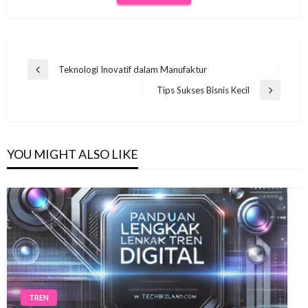
Navigasi
Teknologi Inovatif dalam Manufaktur
Previous
pos
Post
Tips Sukses Bisnis Kecil
Next
Post
YOU MIGHT ALSO LIKE
TREN