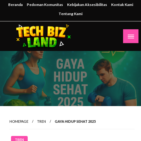
Skip
Beranda
Pedoman Komunitas
Kebijakan Aksesibilitas
Kontak Kami
to
Tentang Kami
content
Inspirasi Teknologi untuk Masa Depan Bisnis
techbizland
HOMEPAGE
TREN
GAYA HIDUP SEHAT 2025
TREN