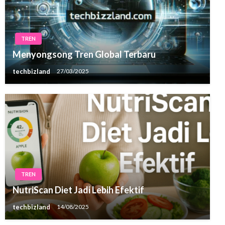
TREN
Menyongsong Tren Global Terbaru
techbizland
27/03/2025
TREN
NutriScan Diet Jadi Lebih Efektif
techbizland
14/08/2025