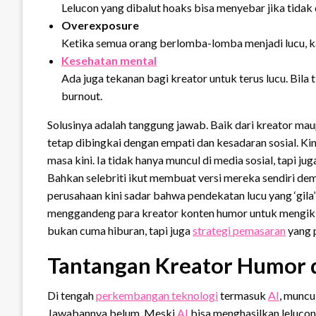
Lelucon yang dibalut hoaks bisa menyebar jika tidak 
Overexposure
Ketika semua orang berlomba-lomba menjadi lucu, ka
Kesehatan mental
Ada juga tekanan bagi kreator untuk terus lucu. Bila
burnout.
Solusinya adalah tanggung jawab. Baik dari kreator ma
tetap dibingkai dengan empati dan kesadaran sosial. Kini
masa kini. Ia tidak hanya muncul di media sosial, tapi ju
Bahkan selebriti ikut membuat versi mereka sendiri de
perusahaan kini sadar bahwa pendekatan lucu yang ‘gila’
menggandeng para kreator konten humor untuk mengikla
bukan cuma hiburan, tapi juga
strategi pemasaran
yang 
Tantangan Kreator Humor d
Di tengah
perkembangan teknologi
termasuk
AI
, muncu
Jawabannya belum. Meski
AI
bisa menghasilkan lelucon,