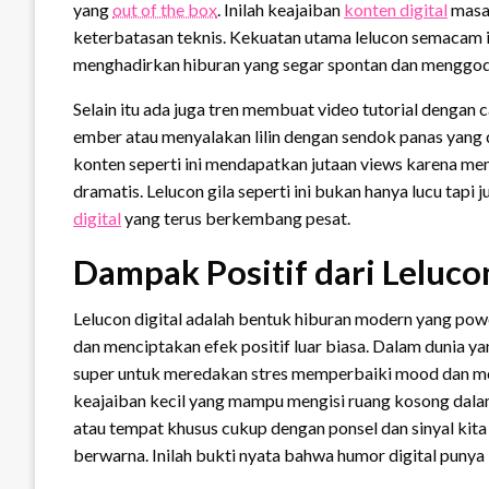
yang
out of the box
. Inilah keajaiban
konten digital
masa 
keterbatasan teknis. Kekuatan utama lelucon semacam 
menghadirkan hiburan yang segar spontan dan menggod
Selain itu ada juga tren membuat video tutorial dengan 
ember atau menyalakan lilin dengan sendok panas yang
konten seperti ini mendapatkan jutaan views karena m
dramatis. Lelucon gila seperti ini bukan hanya lucu tapi
digital
yang terus berkembang pesat.
Dampak Positif dari Lelucon
Lelucon digital adalah bentuk hiburan modern yang pow
dan menciptakan efek positif luar biasa. Dalam dunia 
super untuk meredakan stres memperbaiki mood dan me
keajaiban kecil yang mampu mengisi ruang kosong dalam 
atau tempat khusus cukup dengan ponsel dan sinyal kit
berwarna. Inilah bukti nyata bahwa humor digital punya