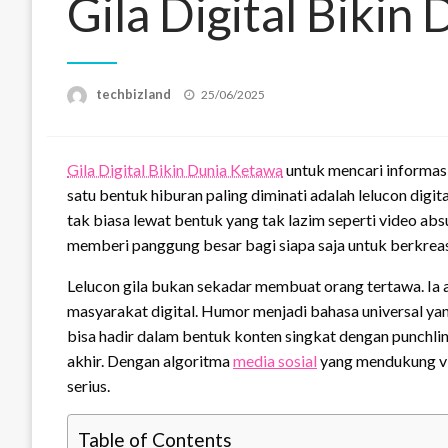
Gila Digital Bikin
Posted
techbizland
25/06/2025
on
Gila Digital Bikin Dunia Ketawa
untuk mencari informasi
satu bentuk hiburan paling diminati adalah lelucon digita
tak biasa lewat bentuk yang tak lazim seperti video absu
memberi panggung besar bagi siapa saja untuk berkrea
Lelucon gila bukan sekadar membuat orang tertawa. Ia 
masyarakat digital. Humor menjadi bahasa universal ya
bisa hadir dalam bentuk konten singkat dengan punchli
akhir. Dengan algoritma
media sosial
yang mendukung vir
serius.
Table of Contents