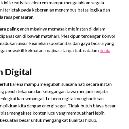
kini kreativitas ekstrem mampu mengalahkan segala
ini terletak pada keberanian menembus batas logika dan
a rasa penasaran.
cara paling aneh misalnya memasak mie instan di dalam
 dipanaskan di bawah matahari. Meskipun terdengar konyol
emadukan unsur keanehan spontanitas dan gaya bicara yang
 juga mewakili kekuatan imajinasi tanpa batas dalam
dunia
 Digital
erful karena mampu mengubah suasana hati secara instan
yang penuh tekanan dan ketegangan tawa menjadi senjata
ningkatkan semangat. Lelucon digital menghadirkan
pikiran kita dengan energi segar. Tidak butuh biaya besar
a bisa mengakses konten lucu yang membuat hari lebih
 kekuatan besar untuk mengangkat kualitas hidup.