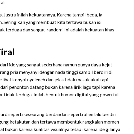
ai.
is. Justru inilah kekuatannya. Karena tampil beda, ia
 Sering kali yang membuat kita tertawa bukan isi
k terduga dan sangat ‘random’. Ini adalah kekuatan khas
iral
 dari ide yang sangat sederhana namun punya daya kejut
orang pria menyanyi dengan nada tinggi sambil berdiri di
erlihat konyol nyeleneh dan jelas tidak masuk akal tapi
dari penonton datang bukan karena lirik lagu tapi karena
r tidak terduga. Inilah bentuk humor digital yang powerful
urd seperti seseorang berdandan seperti alien lalu berdiri
bingung ketakutan dan tertawa membentuk rangkaian momen
al bukan karena kualitas visualnya tetapi karena ide gilanya