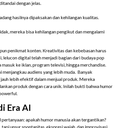
ditandai dengan jelas.
dang hasilnya dipaksakan dan kehilangan kualitas.
 tidak, mereka bisa kehilangan pengikut dan mengalami
upun penikmat konten. Kreativitas dan kebebasan harus
, lelucon digital telah menjadi bagian dari budaya pop
ga masuk ke iklan, program televisi, hingga merchandise.
mi menjangkau audiens yang lebih muda. Banyak
 jauh lebih efektif dalam menjual produk. Mereka
nkan produk dengan cara unik. Inilah bukti bahwa humor
powerful.
i Era AI
l pertanyaan: apakah humor manusia akan tergantikan?
 tapi unsur spontanitas, ekspresi wajah, dan improvisasi