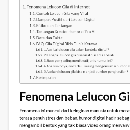
Fenomena Lelucon Gila di Internet
Contoh Lelucon Gila yang Viral
Dampak Positif dari Lelucon Digital
Risiko dan Tantangan
Tantangan Kreator Humor di Era AI
Data dan Fakta:
FAQ-Gila Digital Bikin Dunia Ketawa
1.Apa itu lelucon gila dalam konteks digital?
2.Kenapa lelucon gila bisa viral di media sosial?
3.Siapa yang paling menikmati jenis humor ini?
4.Apa risikonya jika terlalu sering mengonsumsi humor 
5.Apakah lelucon gila bisa menjadi sumber penghasilan?
Kesimpulan
Fenomena Lelucon Gil
Fenomena ini muncul dari keinginan manusia untuk meras
terasa penuh stres dan beban, humor digital hadir sebag
mengambil bentuk yang tak biasa video orang menyanyi 