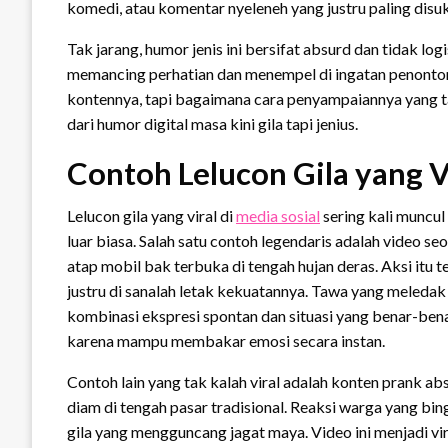
komedi, atau komentar nyeleneh yang justru paling disuk
Tak jarang, humor jenis ini bersifat absurd dan tidak log
memancing perhatian dan menempel di ingatan penonton.
kontennya, tapi bagaimana cara penyampaiannya yang ta
dari humor digital masa kini gila tapi jenius.
Contoh Lelucon Gila yang V
Lelucon gila yang viral di
media sosial
sering kali muncul
luar biasa. Salah satu contoh legendaris adalah video se
atap mobil bak terbuka di tengah hujan deras. Aksi itu t
justru di sanalah letak kekuatannya. Tawa yang meledak 
kombinasi ekspresi spontan dan situasi yang benar-bena
karena mampu membakar emosi secara instan.
Contoh lain yang tak kalah viral adalah konten prank abs
diam di tengah pasar tradisional. Reaksi warga yang 
gila yang mengguncang jagat maya. Video ini menjadi vir