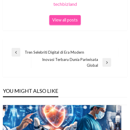
techbizland
View all posts
Navigasi
Tren Selebriti Digital di Era Modern
Previous
pos
Inovasi Terbaru Dunia Pariwisata
Post
Next
Global
Post
YOU MIGHT ALSO LIKE