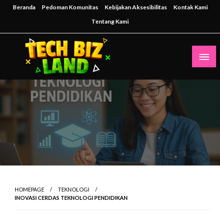
Skip
Beranda
Pedoman Komunitas
Kebijakan Aksesibilitas
Kontak Kami
to
Tentang Kami
content
Inspirasi Teknologi untuk Masa Depan Bisnis
techbizland
HOMEPAGE
TEKNOLOGI
INOVASI CERDAS TEKNOLOGI PENDIDIKAN