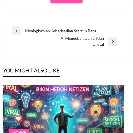
Navigasi
Meningkatkan Keberhasilan Startup Baru
Previous
pos
AI Mengubah Dunia Iklan
Post
Next
Digital
Post
YOU MIGHT ALSO LIKE
INOVASI