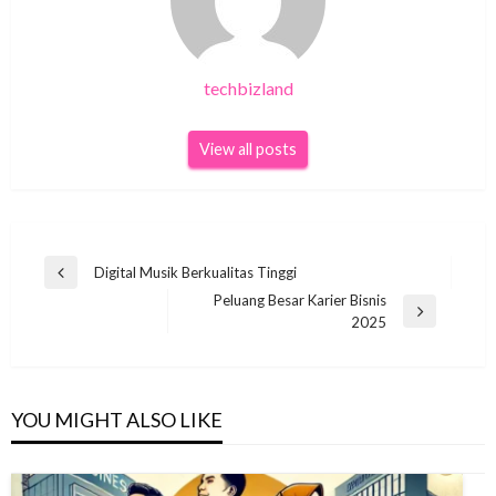
techbizland
View all posts
Navigasi
Digital Musik Berkualitas Tinggi
Previous
pos
Peluang Besar Karier Bisnis
Post
Next
2025
Post
YOU MIGHT ALSO LIKE