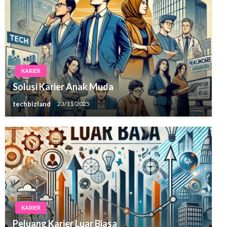
KARIER
Solusi Karier Anak Muda
techbizland
23/11/2025
KARIER
Peluang Karier Luar Biasa