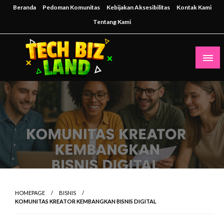
Skip
Beranda
Pedoman Komunitas
Kebijakan Aksesibilitas
Kontak Kami
to
Tentang Kami
content
Inspirasi Teknologi untuk Masa Depan Bisnis
techbizland
HOMEPAGE
BISNIS
KOMUNITAS KREATOR KEMBANGKAN BISNIS DIGITAL