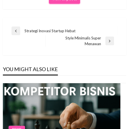
Navigasi
Strategi Inovasi Startup Hebat
Previous
pos
Style Minimalis Super
Post
Next
Menawan
Post
YOU MIGHT ALSO LIKE