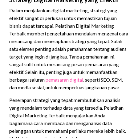
Dalam menjalankan digital marketing, strategi yang
efektif sangat di perlukan untuk memastikan tujuan
bisnis dapat tercapai. Pelatihan Digital Marketing
Terbaik memberi pengetahuan mendalam mengenai cara
merancang dan menerapkan strategi yang tepat. Salah
satu elemen penting adalah pemahaman tentang audiens
target yang ingin di jangkau. Tanpa pemahaman ini,
sangat sulit untuk merancang pesan pemasaran yang
efektif. Selain itu, penting juga untuk memanfaatkan
berbagai saluran
pemasaran digital
, seperti SEO, SEM,
dan media sosial, untuk memperluas jangkauan pasar.
Penerapan strategi yang tepat membutuhkan analisis
yang mendalam terhadap data yang tersedia. Pelatihan
Digital Marketing Terbaik mengajarkan Anda
bagaimana cara membaca dan menganalisis data
pelanggan untuk memahami perilaku mereka lebih baik.