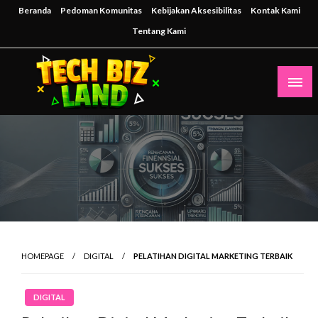
Skip
Beranda
Pedoman Komunitas
Kebijakan Aksesibilitas
Kontak Kami
to
Tentang Kami
content
Inspirasi Teknologi untuk Masa Depan Bisnis
techbizland
HOMEPAGE
DIGITAL
PELATIHAN DIGITAL MARKETING TERBAIK
DIGITAL