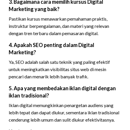
3. Bagaimana cara memilih kursus Digital
Marketing yang baik?
Pastikan kursus menawarkan pemahaman praktis,
instruktur berpengalaman, dan materi yang relevan
dengan tren terbaru dalam pemasaran digital.
4. Apakah SEO penting dalam Digital
Marketing?
Ya, SEO adalah salah satu teknik yang paling efektif
untuk meningkatkan visibilitas situs web di mesin
pencari dan menarik lebih banyak trafik.
5. Apa yang membedakan iklan digital dengan
iklan tradisional?
Iklan digital memungkinkan penargetan audiens yang
lebih tepat dan dapat diukur, sementara iklan tradisional
cenderung lebih umum dan sulit diukur efektivitasnya.