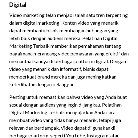
Digital
Video marketing telah menjadi salah satu tren terpenting
dalam digital marketing. Konten video yang menarik
dapat membantu bisnis membangun hubungan yang
lebih baik dengan audiens mereka. Pelatihan Digital
Marketing Terbaik memberikan pemahaman tentang
bagaimana merancang video pemasaran yang efektif dan
memanfaatkannya di berbagai platform digital. Dengan
video yang menarik dan informatif, bisnis dapat
memperkuat brand mereka dan juga meningkatkan
keterlibatan dengan pelanggan.
Penting untuk memastikan bahwa video yang Anda buat
sesuai dengan audiens yang ingin di jangkau. Pelatihan
Digital Marketing Terbaik mengajarkan Anda cara
membuat video yang tidak hanya menarik, tetapi juga
relevan dan berdampak. Video dapat di gunakan di
berbagai platform, seperti YouTube, Instagram, atau