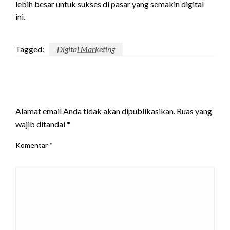
lebih besar untuk sukses di pasar yang semakin digital
ini.
Tagged:
Digital Marketing
LEAVE A RESPONSE
Alamat email Anda tidak akan dipublikasikan.
Ruas yang
wajib ditandai
*
Komentar
*