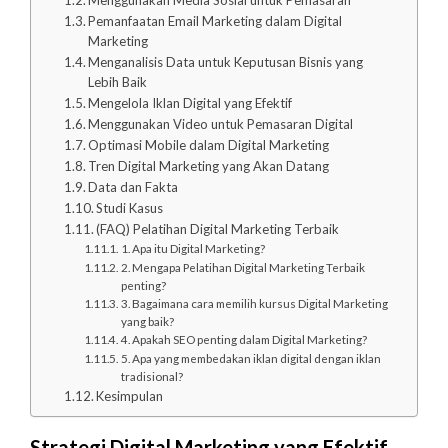
Pemanfaatan Email Marketing dalam Digital
Marketing
Menganalisis Data untuk Keputusan Bisnis yang
Lebih Baik
Mengelola Iklan Digital yang Efektif
Menggunakan Video untuk Pemasaran Digital
Optimasi Mobile dalam Digital Marketing
Tren Digital Marketing yang Akan Datang
Data dan Fakta
Studi Kasus
(FAQ) Pelatihan Digital Marketing Terbaik
1. Apa itu Digital Marketing?
2. Mengapa Pelatihan Digital Marketing Terbaik
penting?
3. Bagaimana cara memilih kursus Digital Marketing
yang baik?
4. Apakah SEO penting dalam Digital Marketing?
5. Apa yang membedakan iklan digital dengan iklan
tradisional?
Kesimpulan
Strategi Digital Marketing yang Efektif