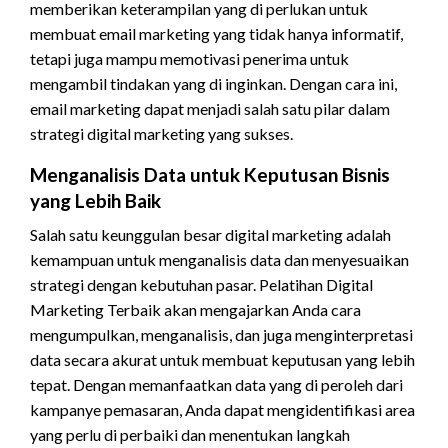
memberikan keterampilan yang di perlukan untuk
membuat email marketing yang tidak hanya informatif,
tetapi juga mampu memotivasi penerima untuk
mengambil tindakan yang di inginkan. Dengan cara ini,
email marketing dapat menjadi salah satu pilar dalam
strategi digital marketing yang sukses.
Menganalisis Data untuk Keputusan Bisnis
yang Lebih Baik
Salah satu keunggulan besar digital marketing adalah
kemampuan untuk menganalisis data dan menyesuaikan
strategi dengan kebutuhan pasar. Pelatihan Digital
Marketing Terbaik akan mengajarkan Anda cara
mengumpulkan, menganalisis, dan juga menginterpretasi
data secara akurat untuk membuat keputusan yang lebih
tepat. Dengan memanfaatkan data yang di peroleh dari
kampanye pemasaran, Anda dapat mengidentifikasi area
yang perlu di perbaiki dan menentukan langkah