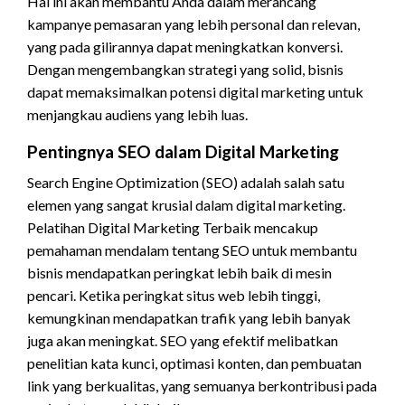
Hal ini akan membantu Anda dalam merancang
kampanye pemasaran yang lebih personal dan relevan,
yang pada gilirannya dapat meningkatkan konversi.
Dengan mengembangkan strategi yang solid, bisnis
dapat memaksimalkan potensi digital marketing untuk
menjangkau audiens yang lebih luas.
Pentingnya SEO dalam Digital Marketing
Search Engine Optimization (SEO) adalah salah satu
elemen yang sangat krusial dalam digital marketing.
Pelatihan Digital Marketing Terbaik mencakup
pemahaman mendalam tentang SEO untuk membantu
bisnis mendapatkan peringkat lebih baik di mesin
pencari. Ketika peringkat situs web lebih tinggi,
kemungkinan mendapatkan trafik yang lebih banyak
juga akan meningkat. SEO yang efektif melibatkan
penelitian kata kunci, optimasi konten, dan pembuatan
link yang berkualitas, yang semuanya berkontribusi pada