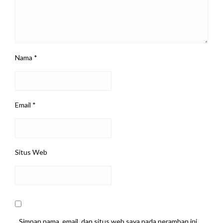
Nama
*
Email
*
Situs Web
Simpan nama, email, dan situs web saya pada peramban ini