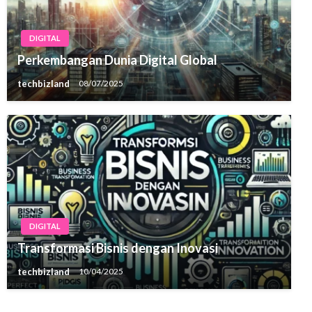
DIGITAL
Perkembangan Dunia Digital Global
techbizland
08/07/2025
DIGITAL
Transformasi Bisnis dengan Inovasi
techbizland
10/04/2025