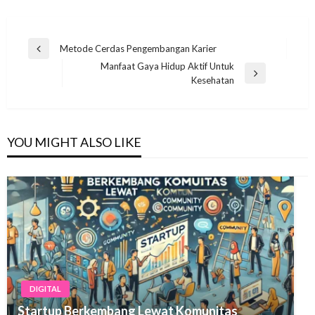
Navigasi
Metode Cerdas Pengembangan Karier
Previous
pos
Manfaat Gaya Hidup Aktif Untuk
Post
Next
Kesehatan
Post
YOU MIGHT ALSO LIKE
DIGITAL
Startup Berkembang Lewat Komunitas