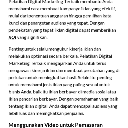
Pelatihan Digital Marketing Terbaik membantu Anda
memahami cara membuat kampanye iklan yang efektif,
mulai dari penentuan anggaran hingga pemilihan kata
kunci dan penargetan audiens yang tepat. Dengan
pendekatan yang tepat, iklan digital dapat memberikan
ROI
yang signifikan.
Penting untuk selalu mengukur kinerja iklan dan
melakukan optimasi secara berkala. Pelatihan Digital
Marketing Terbaik mengajarkan Anda untuk terus
mengawasi kinerja iklan dan membuat perubahan yang di
perlukan untuk meningkatkan hasil. Selain itu, penting
untuk memahami jenis iklan yang paling sesuai untuk
bisnis Anda, baik itu iklan berbayar di media sosial atau
iklan pencarian berbayar. Dengan pemahaman yang baik
tentang iklan digital, Anda dapat mencapai audiens yang
lebih luas dan meningkatkan penjualan.
Menggunakan Video untuk Pemasaran