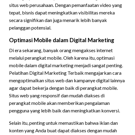
situs web perusahaan. Dengan pemanfaatan video yang
tepat, bisnis dapat meningkatkan visibilitas mereka
secara signifikan dan juga menarik lebih banyak
pelanggan potensial.
Optimasi Mobile dalam Digital Marketing
Di era sekarang, banyak orang mengakses internet
melalui perangkat mobile. Oleh karena itu, optimasi
mobile dalam digital marketing menjadi sangat penting.
Pelatihan Digital Marketing Terbaik mengajarkan cara
mengoptimalkan situs web dan kampanye digital lainnya
agar dapat bekerja dengan baik di perangkat mobile.
Situs web yang responsif dan mudah diakses di
perangkat mobile akan memberikan pengalaman
pengguna yang lebih baik dan meningkatkan konversi.
Selain itu, penting untuk memastikan bahwa iklan dan
konten yang Anda buat dapat diakses dengan mudah