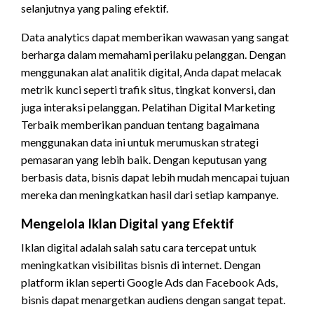
selanjutnya yang paling efektif.
Data analytics dapat memberikan wawasan yang sangat
berharga dalam memahami perilaku pelanggan. Dengan
menggunakan alat analitik digital, Anda dapat melacak
metrik kunci seperti trafik situs, tingkat konversi, dan
juga interaksi pelanggan. Pelatihan Digital Marketing
Terbaik memberikan panduan tentang bagaimana
menggunakan data ini untuk merumuskan strategi
pemasaran yang lebih baik. Dengan keputusan yang
berbasis data, bisnis dapat lebih mudah mencapai tujuan
mereka dan meningkatkan hasil dari setiap kampanye.
Mengelola Iklan Digital yang Efektif
Iklan digital adalah salah satu cara tercepat untuk
meningkatkan visibilitas bisnis di internet. Dengan
platform iklan seperti Google Ads dan Facebook Ads,
bisnis dapat menargetkan audiens dengan sangat tepat.