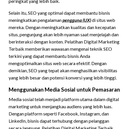
peringkat yang lebih baik.
Selain itu, SEO yang optimal dapat membantu bisnis
meningkatkan pengalaman
pengguna (UX)
di situs web
mereka. Dengan meningkatkan kualitas dan kecepatan
situs, pengunjung akan lebih nyaman saat menjelajah dan
berinteraksi dengan konten. Pelatihan Digital Marketing
Terbaik memberikan wawasan mengenai teknik SEO
terkini yang dapat membantu bisnis Anda
mengoptimalkan situs web secara efektif. Dengan
demikian, SEO yang tepat akan menghasilkan visibilitas
yang lebih besar dan potensi konversi yang lebih tinggi.
Menggunakan Media Sosial untuk Pemasaran
Media sosial telah menjadi platform utama dalam digital
marketing untuk menjangkau audiens yang lebih luas.
Dengan platform seperti Facebook, Instagram, dan
LinkedIn, bisnis dapat terhubung dengan pelanggan
secara langsung. Pelatihan Digital Marketing Terbaik