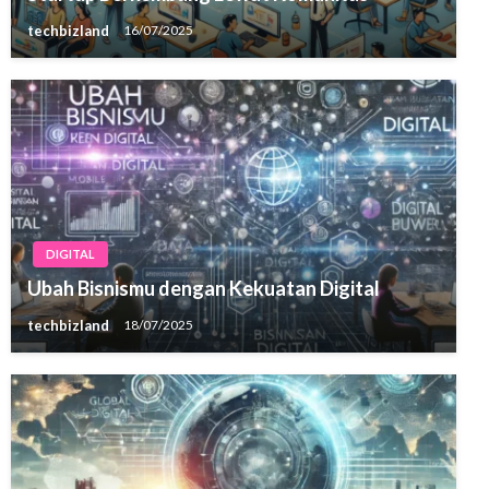
techbizland
16/07/2025
DIGITAL
Ubah Bisnismu dengan Kekuatan Digital
techbizland
18/07/2025