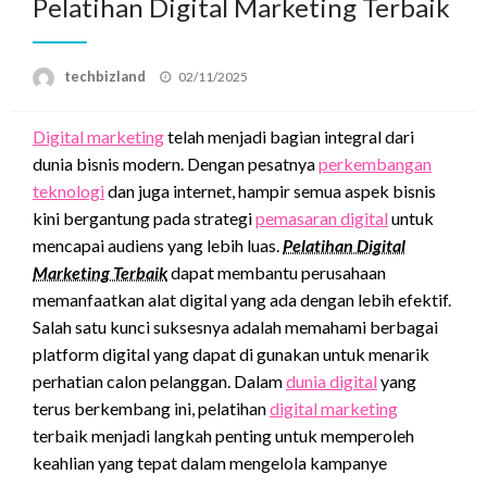
Pelatihan Digital Marketing Terbaik
Posted
techbizland
02/11/2025
on
Digital marketing
telah menjadi bagian integral dari
dunia bisnis modern. Dengan pesatnya
perkembangan
teknologi
dan juga internet, hampir semua aspek bisnis
kini bergantung pada strategi
pemasaran digital
untuk
mencapai audiens yang lebih luas.
Pelatihan Digital
Marketing Terbaik
dapat membantu perusahaan
memanfaatkan alat digital yang ada dengan lebih efektif.
Salah satu kunci suksesnya adalah memahami berbagai
platform digital yang dapat di gunakan untuk menarik
perhatian calon pelanggan. Dalam
dunia digital
yang
terus berkembang ini, pelatihan
digital marketing
terbaik menjadi langkah penting untuk memperoleh
keahlian yang tepat dalam mengelola kampanye