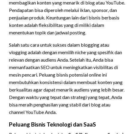
membagikan konten yang menarik di blog atau YouTube.
Pendapatan bisa diperoleh melalui iklan, sponsor, dan
penjualan produk. Keuntungan lain dari bisnis berbasis
konten adalah fleksibilitas yang di miliki dalam
menentukan topik dan jadwal posting.
Salah satu cara untuk sukses dalam blogging atau
vlogging adalah dengan memilih niche yang spesifik dan
relevan dengan audiens Anda. Setelah itu, Anda bisa
memanfaatkan SEO untuk meningkatkan visibilitas di
mesin pencari. Peluang bisnis potensial online ini
membutuhkan konsistensi dalam membuat konten yang
berkualitas agar dapat menarik audiens yang lebih besar.
Dengan waktu yang tepat dan strategi yang tepat, Anda
bisa meraih penghasilan yang stabil dari blog atau
channel YouTube Anda.
Peluang Bisnis Teknologi dan SaaS