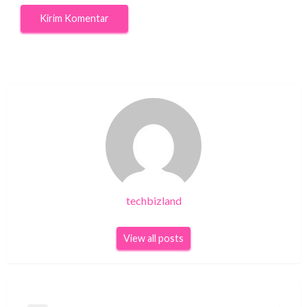
techbizland
View all posts