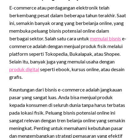
E-commerce atau perdagangan elektronik telah
berkembang pesat dalam beberapa tahun terakhir. Saat
ini, semakin banyak orang yang berbelanja online, yang
membuka peluang bisnis potensial online dalam
berbagai sektor. Salah satu cara untuk
memulai bisnis
e-
commerce adalah dengan menjual produk fisik melalui
platform seperti Tokopedia, Bukalapak, atau Shopee.
Selain itu, banyak juga yang memulai usaha dengan
produk digital
seperti ebook, kursus online, atau desain
grafis.
Keuntungan dari bisnis e-commerce adalah jangkauan
pasar yang sangat luas. Anda bisa menjual produk
kepada konsumen di seluruh dunia tanpa harus terbatas
pada lokasi fisik. Peluang bisnis potensial online ini
sangat relevan dengan tren belanja online yang semakin
meningkat. Penting untuk memahami kebutuhan pasar
dan mengembangkan strategi pemasaran yang efektif