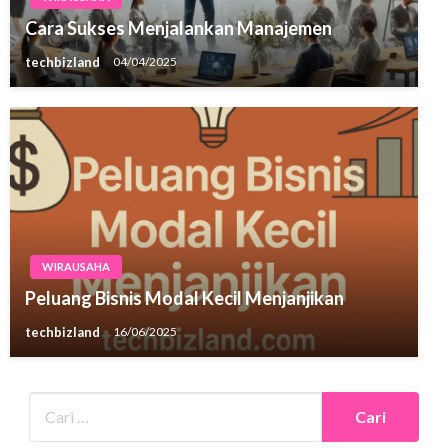
Cara Sukses Menjalankan Manajemen
techbizland
04/04/2025
WIRAUSAHA
Peluang Bisnis Modal Kecil Menjanjikan
techbizland
16/06/2025