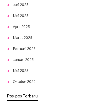
Juni 2025
Mei 2025
April 2025
Maret 2025
Februari 2025
Januari 2025
Mei 2023
Oktober 2022
Pos-pos Terbaru