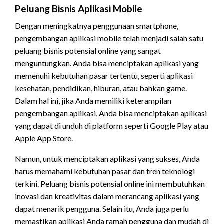
Peluang Bisnis Aplikasi Mobile
Dengan meningkatnya penggunaan smartphone,
pengembangan aplikasi mobile telah menjadi salah satu
peluang bisnis potensial online yang sangat
menguntungkan. Anda bisa menciptakan aplikasi yang
memenuhi kebutuhan pasar tertentu, seperti aplikasi
kesehatan, pendidikan, hiburan, atau bahkan game.
Dalam hal ini, jika Anda memiliki keterampilan
pengembangan aplikasi, Anda bisa menciptakan aplikasi
yang dapat di unduh di platform seperti Google Play atau
Apple App Store.
Namun, untuk menciptakan aplikasi yang sukses, Anda
harus memahami kebutuhan pasar dan tren teknologi
terkini. Peluang bisnis potensial online ini membutuhkan
inovasi dan kreativitas dalam merancang aplikasi yang
dapat menarik pengguna. Selain itu, Anda juga perlu
memastikan aplikasi Anda ramah pengguna dan mudah di