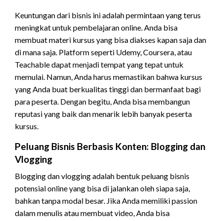
Keuntungan dari bisnis ini adalah permintaan yang terus
meningkat untuk pembelajaran online. Anda bisa
membuat materi kursus yang bisa diakses kapan saja dan
di mana saja. Platform seperti Udemy, Coursera, atau
Teachable dapat menjadi tempat yang tepat untuk
memulai. Namun, Anda harus memastikan bahwa kursus
yang Anda buat berkualitas tinggi dan bermanfaat bagi
para peserta. Dengan begitu, Anda bisa membangun
reputasi yang baik dan menarik lebih banyak peserta
kursus.
Peluang Bisnis Berbasis Konten: Blogging dan
Vlogging
Blogging dan vlogging adalah bentuk peluang bisnis
potensial online yang bisa di jalankan oleh siapa saja,
bahkan tanpa modal besar. Jika Anda memiliki passion
dalam menulis atau membuat video, Anda bisa