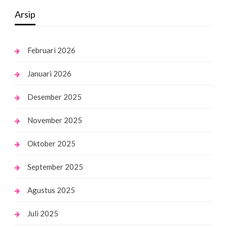
Arsip
Februari 2026
Januari 2026
Desember 2025
November 2025
Oktober 2025
September 2025
Agustus 2025
Juli 2025