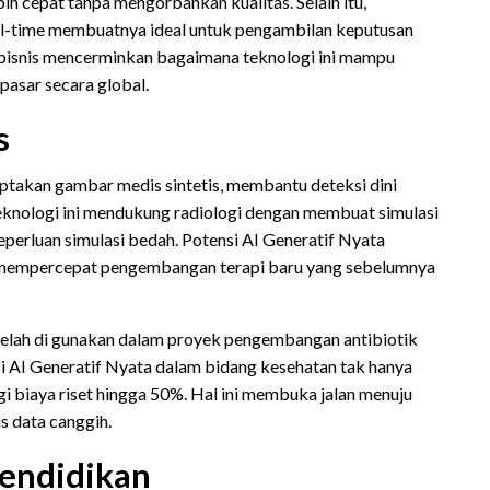
ih cepat tanpa mengorbankan kualitas. Selain itu,
al-time membuatnya ideal untuk pengambilan keputusan
r bisnis mencerminkan bagaimana teknologi ini mampu
asar secara global.
s
iptakan gambar medis sintetis, membantu deteksi dini
eknologi ini mendukung radiologi dengan membuat simulasi
perluan simulasi bedah. Potensi AI Generatif Nyata
a mempercepat pengembangan terapi baru yang sebelumnya
 telah di gunakan dalam proyek pengembangan antibiotik
si AI Generatif Nyata dalam bidang kesehatan tak hanya
biaya riset hingga 50%. Hal ini membuka jalan menuju
is data canggih.
Pendidikan