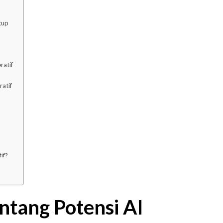
tup
ratif
atif
if?
tang Potensi AI