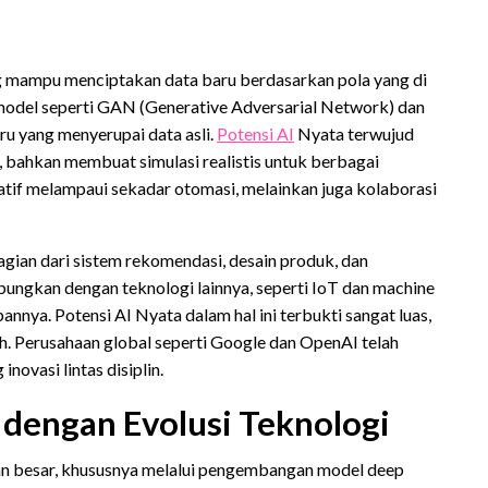
ng mampu menciptakan data baru berdasarkan pola yang di
n model seperti GAN (Generative Adversarial Network) dan
u yang menyerupai data asli.
Potensi AI
Nyata terwujud
ual, bahkan membuat simulasi realistis untuk berbagai
atif melampaui sekadar otomasi, melainkan juga kolaborasi
agian dari sistem rekomendasi, desain produk, dan
bungkan dengan teknologi lainnya, seperti IoT dan machine
annya. Potensi AI Nyata dalam hal ini terbukti sangat luas,
iah. Perusahaan global seperti Google dan OpenAI telah
ovasi lintas disiplin.
a dengan Evolusi Teknologi
an besar, khususnya melalui pengembangan model deep