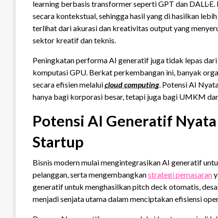
learning berbasis transformer seperti GPT dan DALL·E
secara kontekstual, sehingga hasil yang di hasilkan lebi
terlihat dari akurasi dan kreativitas output yang meny
sektor kreatif dan teknis.
Peningkatan performa AI generatif juga tidak lepas dar
komputasi GPU. Berkat perkembangan ini, banyak org
secara efisien melalui
cloud computing
. Potensi AI Nyat
hanya bagi korporasi besar, tetapi juga bagi UMKM dan p
Potensi AI Generatif Nyata
Startup
Bisnis modern mulai mengintegrasikan AI generatif unt
pelanggan, serta mengembangkan
strategi pemasaran
y
generatif untuk menghasilkan pitch deck otomatis, desai
menjadi senjata utama dalam menciptakan efisiensi oper