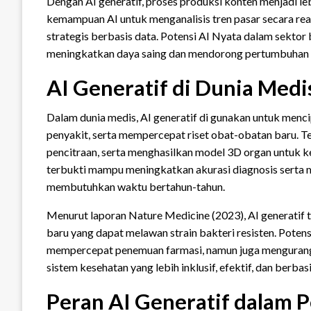
Dengan AI generatif, proses produksi konten menjadi leb
kemampuan AI untuk menganalisis tren pasar secara re
strategis berbasis data. Potensi AI Nyata dalam sekto
meningkatkan daya saing dan mendorong pertumbuhan p
AI Generatif di Dunia Medi
Dalam dunia medis, AI generatif di gunakan untuk menc
penyakit, serta mempercepat riset obat-obatan baru. T
pencitraan, serta menghasilkan model 3D organ untuk ke
terbukti mampu meningkatkan akurasi diagnosis sert
membutuhkan waktu bertahun-tahun.
Menurut laporan Nature Medicine (2023), AI generatif
baru yang dapat melawan strain bakteri resisten. Poten
mempercepat penemuan farmasi, namun juga mengurangi 
sistem kesehatan yang lebih inklusif, efektif, dan berbas
Peran AI Generatif dalam 