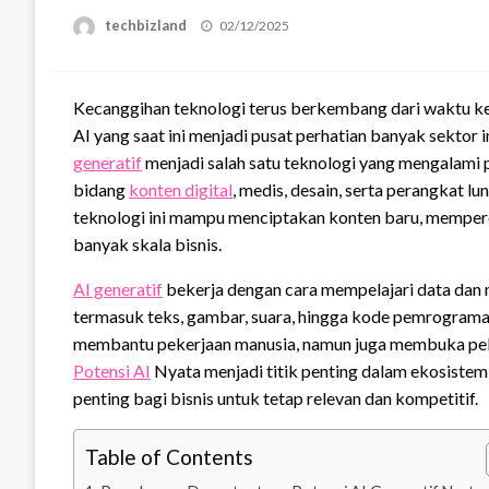
Posted
techbizland
02/12/2025
on
Kecanggihan teknologi terus berkembang dari waktu ke
AI yang saat ini menjadi pusat perhatian banyak sektor 
generatif
menjadi salah satu teknologi yang mengalami 
bidang
konten digital
, medis, desain, serta perangkat lu
teknologi ini mampu menciptakan konten baru, memperc
banyak skala bisnis.
AI generatif
bekerja dengan cara mempelajari data dan m
termasuk teks, gambar, suara, hingga kode pemrograma
membantu pekerjaan manusia, namun juga membuka pelua
Potensi AI
Nyata menjadi titik penting dalam ekosistem 
penting bagi bisnis untuk tetap relevan dan kompetitif.
Table of Contents