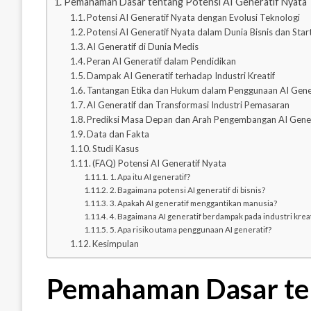
Pemahaman Dasar tentang Potensi AI Generatif Nyata
Potensi AI Generatif Nyata dengan Evolusi Teknologi
Potensi AI Generatif Nyata dalam Dunia Bisnis dan Star
AI Generatif di Dunia Medis
Peran AI Generatif dalam Pendidikan
Dampak AI Generatif terhadap Industri Kreatif
Tantangan Etika dan Hukum dalam Penggunaan AI Gene
AI Generatif dan Transformasi Industri Pemasaran
Prediksi Masa Depan dan Arah Pengembangan AI Gener
Data dan Fakta
Studi Kasus
(FAQ) Potensi AI Generatif Nyata
1. Apa itu AI generatif?
2. Bagaimana potensi AI generatif di bisnis?
3. Apakah AI generatif menggantikan manusia?
4. Bagaimana AI generatif berdampak pada industri kreat
5. Apa risiko utama penggunaan AI generatif?
Kesimpulan
Pemahaman Dasar ten