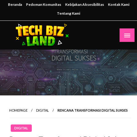
Skip
Beranda
Pedoman Komunitas
Kebijakan Aksesibilitas
Kontak Kami
to
Tentang Kami
content
Inspirasi Teknologi untuk Masa Depan Bisnis
techbizland
HOMEPAGE
DIGITAL
RENCANA TRANSFORMASI DIGITAL SUKSES
DIGITAL