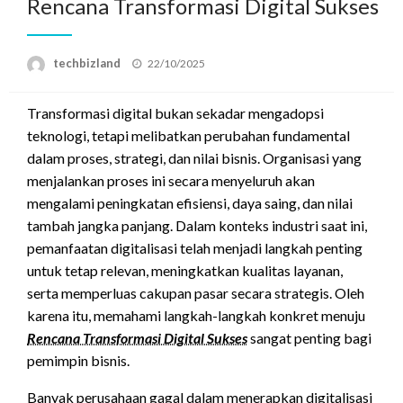
Rencana Transformasi Digital Sukses
Posted
techbizland
22/10/2025
on
Transformasi digital bukan sekadar mengadopsi
teknologi, tetapi melibatkan perubahan fundamental
dalam proses, strategi, dan nilai bisnis. Organisasi yang
menjalankan proses ini secara menyeluruh akan
mengalami peningkatan efisiensi, daya saing, dan nilai
tambah jangka panjang. Dalam konteks industri saat ini,
pemanfaatan digitalisasi telah menjadi langkah penting
untuk tetap relevan, meningkatkan kualitas layanan,
serta memperluas cakupan pasar secara strategis. Oleh
karena itu, memahami langkah-langkah konkret menuju
Rencana Transformasi Digital Sukses
sangat penting bagi
pemimpin bisnis.
Banyak perusahaan gagal dalam menerapkan digitalisasi