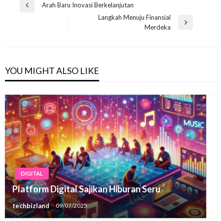
Navigasi
Arah Baru Inovasi Berkelanjutan
Previous
pos
Langkah Menuju Finansial
Post
Next
Merdeka
Post
YOU MIGHT ALSO LIKE
DIGITAL
Platform Digital Sajikan Hiburan Seru
techbizland
09/07/2025