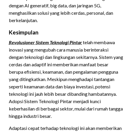
dengan AI generatif, big data, dan jaringan 5G,
menghasilkan solusi yang lebih cerdas, personal, dan
berkelanjutan.
Kesimpulan
Revolusioner Sistem Teknologi Pintar
telah membawa
inovasi yang mengubah cara manusia berinteraksi
dengan teknologi dan lingkungan sekitarnya. Sistem yang
cerdas dan adaptif ini memberikan manfaat besar
berupa efisiensi, keamanan, dan pengalaman pengguna
yang ditingkatkan. Meskipun menghadapi tantangan
seperti keamanan data dan biaya investasi, potensi
teknologi ini jauh lebih besar dibanding hambatannya.
Adopsi Sistem Teknologi Pintar menjadi kunci
keberhasilan di berbagai sektor, mulai dari rumah tangga
hingga industri besar.
Adaptasi cepat terhadap teknologi ini akan memberikan