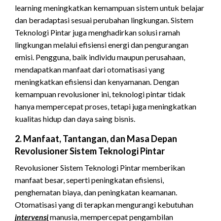
learning meningkatkan kemampuan sistem untuk belajar
dan beradaptasi sesuai perubahan lingkungan. Sistem
Teknologi Pintar juga menghadirkan solusi ramah
lingkungan melalui efisiensi energi dan pengurangan
emisi. Pengguna, baik individu maupun perusahaan,
mendapatkan manfaat dari otomatisasi yang
meningkatkan efisiensi dan kenyamanan. Dengan
kemampuan revolusioner ini, teknologi pintar tidak
hanya mempercepat proses, tetapi juga meningkatkan
kualitas hidup dan daya saing bisnis.
2. Manfaat, Tantangan, dan Masa Depan
Revolusioner Sistem Teknologi Pintar
Revolusioner Sistem Teknologi Pintar memberikan
manfaat besar, seperti peningkatan efisiensi,
penghematan biaya, dan peningkatan keamanan.
Otomatisasi yang di terapkan mengurangi kebutuhan
intervensi
manusia, mempercepat pengambilan