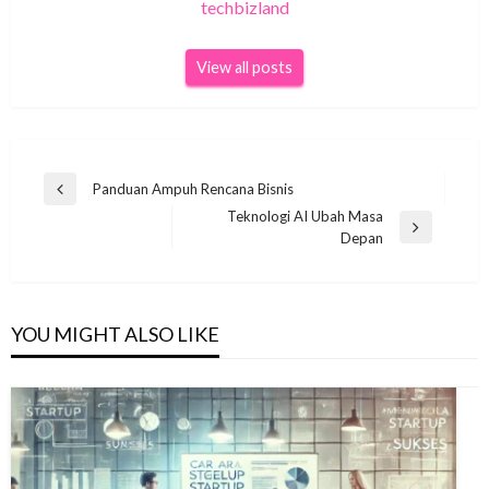
techbizland
View all posts
Navigasi
Panduan Ampuh Rencana Bisnis
Previous
pos
Teknologi AI Ubah Masa
Post
Next
Depan
Post
YOU MIGHT ALSO LIKE