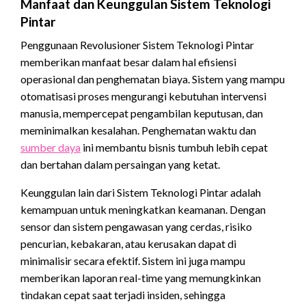
Manfaat dan Keunggulan Sistem Teknologi
Pintar
Penggunaan Revolusioner Sistem Teknologi Pintar
memberikan manfaat besar dalam hal efisiensi
operasional dan penghematan biaya. Sistem yang mampu
otomatisasi proses mengurangi kebutuhan intervensi
manusia, mempercepat pengambilan keputusan, dan
meminimalkan kesalahan. Penghematan waktu dan
sumber daya
ini membantu bisnis tumbuh lebih cepat
dan bertahan dalam persaingan yang ketat.
Keunggulan lain dari Sistem Teknologi Pintar adalah
kemampuan untuk meningkatkan keamanan. Dengan
sensor dan sistem pengawasan yang cerdas, risiko
pencurian, kebakaran, atau kerusakan dapat di
minimalisir secara efektif. Sistem ini juga mampu
memberikan laporan real-time yang memungkinkan
tindakan cepat saat terjadi insiden, sehingga