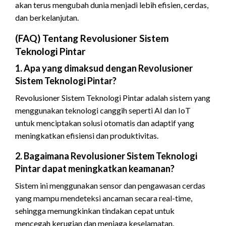
akan terus mengubah dunia menjadi lebih efisien, cerdas,
dan berkelanjutan.
(FAQ) Tentang
Revolusioner Sistem
Teknologi Pintar
1. Apa yang dimaksud dengan Revolusioner
Sistem Teknologi Pintar?
Revolusioner Sistem Teknologi Pintar adalah sistem yang
menggunakan teknologi canggih seperti AI dan IoT
untuk menciptakan solusi otomatis dan adaptif yang
meningkatkan efisiensi dan produktivitas.
2. Bagaimana Revolusioner Sistem Teknologi
Pintar dapat meningkatkan keamanan?
Sistem ini menggunakan sensor dan pengawasan cerdas
yang mampu mendeteksi ancaman secara real-time,
sehingga memungkinkan tindakan cepat untuk
mencegah kerugian dan menjaga keselamatan.