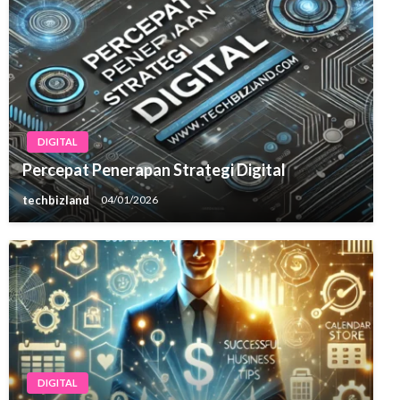
DIGITAL
Percepat Penerapan Strategi Digital
techbizland
04/01/2026
DIGITAL