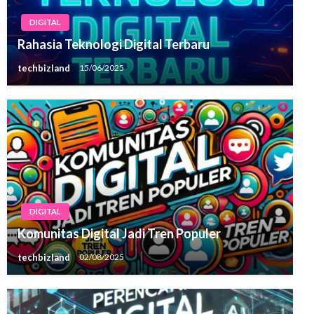
DIGITAL
Rahasia Teknologi Digital Terbaru
techbizland
15/06/2025
DIGITAL
Komunitas Digital Jadi Tren Populer
techbizland
02/08/2025