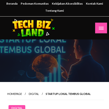
Skip
Beranda
Pedoman Komunitas
Kebijakan Aksesibilitas
Kontak Kami
to
Tentang Kami
content
Inspirasi Teknologi untuk Masa Depan Bisnis
techbizland
HOMEPAGE
DIGITAL
STARTUP LOKAL TEMBUS GLOBAL
DIGITAL