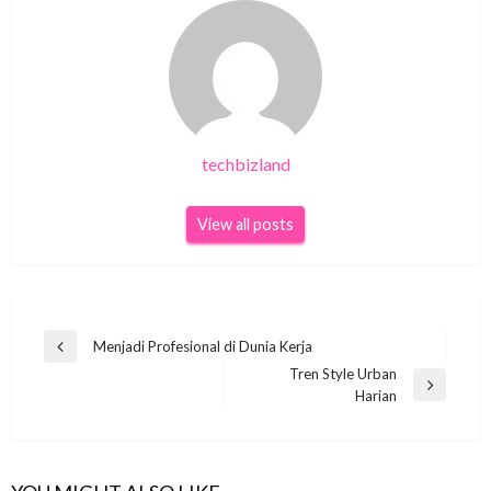
techbizland
View all posts
Navigasi
Menjadi Profesional di Dunia Kerja
Previous
pos
Tren Style Urban
Post
Next
Harian
Post