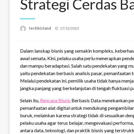
Strategi Cerdas 
Posted
techbizland
27/12/2025
on
Dalam lanskap bisnis yang semakin kompleks, keberhasi
awal semata. Kini, pelaku usaha perlu menerapkan pende
dan mampu beradaptasi. Salah satu pendekatan yang mul
yaitu pendekatan berbasis analisis pasar, pemanfaatan t
Melalui pendekatan ini, pemilik usaha tidak hanya menj
jangka panjang yang berkelanjutan di tengah fluktuasi p
Selain itu,
Rencana Bisnis
Berbasis Data menekankan pent
pemanfaatan alat digital untuk mendukung pengambilan
buruk, melainkan karena strategi tidak di sesuaikan den
pelaku usaha agar terus belajar, mengevaluasi performa
antara data, teknologi, dan praktik bisnis yang terstr