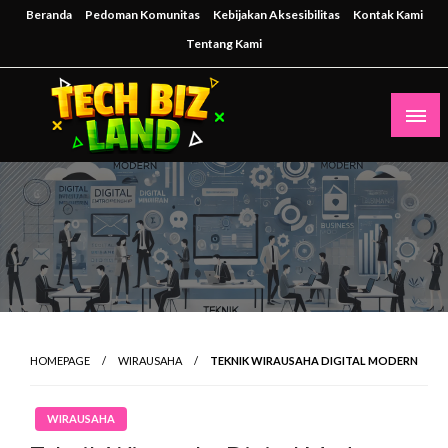
Skip
Beranda
Pedoman Komunitas
Kebijakan Aksesibilitas
Kontak Kami
to
Tentang Kami
content
Inspirasi Teknologi untuk Masa Depan Bisnis
techbizland
HOMEPAGE
WIRAUSAHA
TEKNIK WIRAUSAHA DIGITAL MODERN
WIRAUSAHA