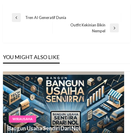
Navigasi
Tren AI Generatif Dunia
Previous
pos
Outfit Kekinian Bikin
Post
Next
Nempel
Post
YOU MIGHT ALSO LIKE
WIRAUSAHA
Bangun Usaha Sendiri Dari Nol