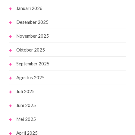
Januari 2026
Desember 2025
November 2025
Oktober 2025
September 2025
Agustus 2025
Juli 2025
Juni 2025
Mei 2025
April 2025