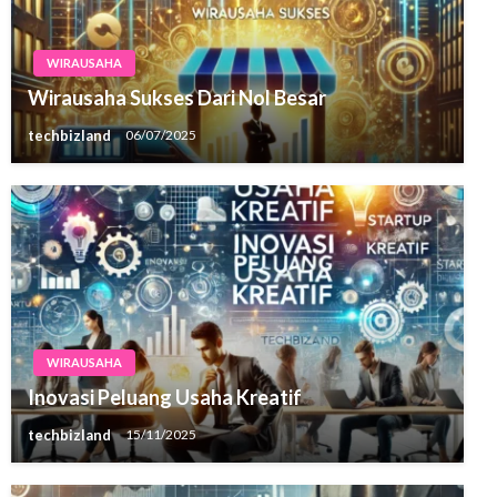
WIRAUSAHA
Wirausaha Sukses Dari Nol Besar
techbizland
06/07/2025
WIRAUSAHA
Inovasi Peluang Usaha Kreatif
techbizland
15/11/2025