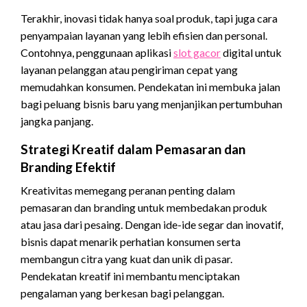
Terakhir, inovasi tidak hanya soal produk, tapi juga cara
penyampaian layanan yang lebih efisien dan personal.
Contohnya, penggunaan aplikasi
slot gacor
digital untuk
layanan pelanggan atau pengiriman cepat yang
memudahkan konsumen. Pendekatan ini membuka jalan
bagi peluang bisnis baru yang menjanjikan pertumbuhan
jangka panjang.
Strategi Kreatif dalam Pemasaran dan
Branding Efektif
Kreativitas memegang peranan penting dalam
pemasaran dan branding untuk membedakan produk
atau jasa dari pesaing. Dengan ide-ide segar dan inovatif,
bisnis dapat menarik perhatian konsumen serta
membangun citra yang kuat dan unik di pasar.
Pendekatan kreatif ini membantu menciptakan
pengalaman yang berkesan bagi pelanggan.