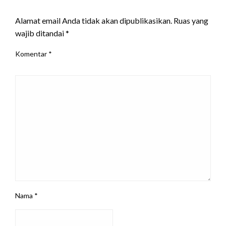
LEAVE A RESPONSE
Alamat email Anda tidak akan dipublikasikan.
Ruas yang
wajib ditandai
*
Komentar
*
Nama
*