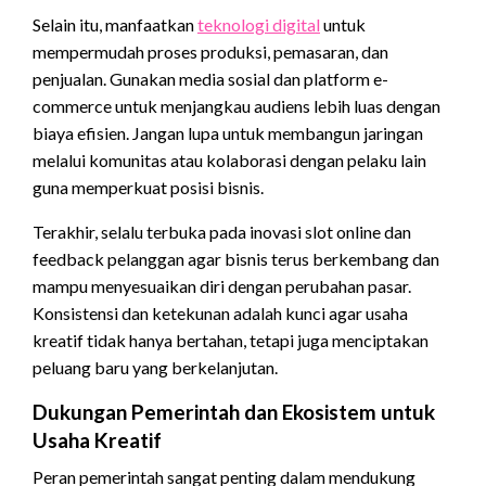
Selain itu, manfaatkan
teknologi digital
untuk
mempermudah proses produksi, pemasaran, dan
penjualan. Gunakan media sosial dan platform e-
commerce untuk menjangkau audiens lebih luas dengan
biaya efisien. Jangan lupa untuk membangun jaringan
melalui komunitas atau kolaborasi dengan pelaku lain
guna memperkuat posisi bisnis.
Terakhir, selalu terbuka pada inovasi slot online dan
feedback pelanggan agar bisnis terus berkembang dan
mampu menyesuaikan diri dengan perubahan pasar.
Konsistensi dan ketekunan adalah kunci agar usaha
kreatif tidak hanya bertahan, tetapi juga menciptakan
peluang baru yang berkelanjutan.
Dukungan Pemerintah dan Ekosistem untuk
Usaha Kreatif
Peran pemerintah sangat penting dalam mendukung