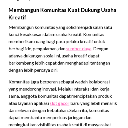
Membangun Komunitas Kuat Dukung Usaha
Kreatif
Membangun komunitas yang solid menjadi salah satu
kunci kesuksesan dalam usaha kreatif. Komunitas
memberikan ruang bagi para pelaku kreatif untuk
berbagi ide, pengalaman, dan
sumber daya
. Dengan
adanya dukungan sosial ini, usaha kreatif dapat
berkembang lebih cepat dan menghadapi tantangan
dengan lebih percaya diri.
Komunitas juga berperan sebagai wadah kolaborasi
yang mendorong inovasi. Melalui interaksi dan kerja
sama, anggota komunitas dapat menciptakan produk
atau layanan aplikasi
slot gacor
baru yang lebih menarik
dan relevan dengan kebutuhan. Selain itu, komunitas
dapat membantu memperluas jaringan dan
meningkatkan visibilitas usaha kreatif di masyarakat.