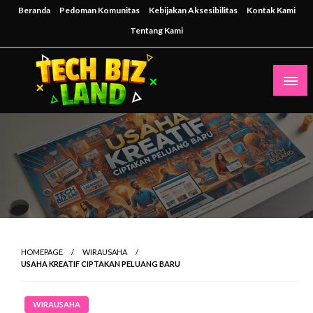
Skip
Beranda
Pedoman Komunitas
Kebijakan Aksesibilitas
Kontak Kami
to
Tentang Kami
content
Inspirasi Teknologi untuk Masa Depan Bisnis
techbizland
HOMEPAGE
WIRAUSAHA
USAHA KREATIF CIPTAKAN PELUANG BARU
WIRAUSAHA