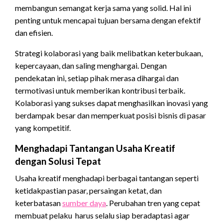
membangun semangat kerja sama yang solid. Hal ini
penting untuk mencapai tujuan bersama dengan efektif
dan efisien.
Strategi kolaborasi yang baik melibatkan keterbukaan,
kepercayaan, dan saling menghargai. Dengan
pendekatan ini, setiap pihak merasa dihargai dan
termotivasi untuk memberikan kontribusi terbaik.
Kolaborasi yang sukses dapat menghasilkan inovasi yang
berdampak besar dan memperkuat posisi bisnis di pasar
yang kompetitif.
Menghadapi Tantangan Usaha Kreatif
dengan Solusi Tepat
Usaha kreatif menghadapi berbagai tantangan seperti
ketidakpastian pasar, persaingan ketat, dan
keterbatasan
sumber daya
. Perubahan tren yang cepat
membuat pelaku harus selalu siap beradaptasi agar