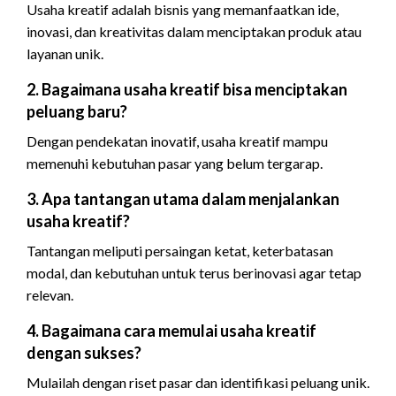
Usaha kreatif adalah bisnis yang memanfaatkan ide,
inovasi, dan kreativitas dalam menciptakan produk atau
layanan unik.
2. Bagaimana usaha kreatif bisa menciptakan
peluang baru?
Dengan pendekatan inovatif, usaha kreatif mampu
memenuhi kebutuhan pasar yang belum tergarap.
3. Apa tantangan utama dalam menjalankan
usaha kreatif?
Tantangan meliputi persaingan ketat, keterbatasan
modal, dan kebutuhan untuk terus berinovasi agar tetap
relevan.
4. Bagaimana cara memulai usaha kreatif
dengan sukses?
Mulailah dengan riset pasar dan identifikasi peluang unik.