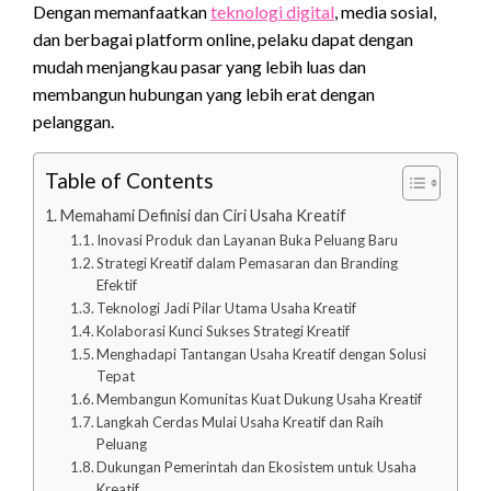
Dengan memanfaatkan
teknologi digital
, media sosial,
dan berbagai platform online, pelaku dapat dengan
mudah menjangkau pasar yang lebih luas dan
membangun hubungan yang lebih erat dengan
pelanggan.
Table of Contents
Memahami Definisi dan Ciri Usaha Kreatif
Inovasi Produk dan Layanan Buka Peluang Baru
Strategi Kreatif dalam Pemasaran dan Branding
Efektif
Teknologi Jadi Pilar Utama Usaha Kreatif
Kolaborasi Kunci Sukses Strategi Kreatif
Menghadapi Tantangan Usaha Kreatif dengan Solusi
Tepat
Membangun Komunitas Kuat Dukung Usaha Kreatif
Langkah Cerdas Mulai Usaha Kreatif dan Raih
Peluang
Dukungan Pemerintah dan Ekosistem untuk Usaha
Kreatif