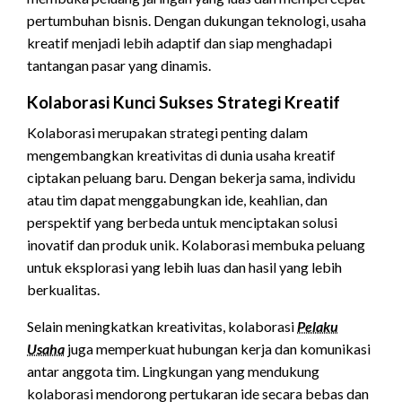
pertumbuhan bisnis. Dengan dukungan teknologi, usaha
kreatif menjadi lebih adaptif dan siap menghadapi
tantangan pasar yang dinamis.
Kolaborasi Kunci Sukses Strategi Kreatif
Kolaborasi merupakan strategi penting dalam
mengembangkan kreativitas di dunia
usaha
kreatif
ciptakan
peluang
baru
. Dengan bekerja sama, individu
atau tim dapat menggabungkan ide, keahlian, dan
perspektif yang berbeda untuk menciptakan solusi
inovatif dan produk unik. Kolaborasi membuka peluang
untuk eksplorasi yang lebih luas dan hasil yang lebih
berkualitas.
Selain meningkatkan kreativitas, kolaborasi
Pelaku
Usaha
juga memperkuat hubungan kerja dan komunikasi
antar anggota tim. Lingkungan yang mendukung
kolaborasi mendorong pertukaran ide secara bebas dan