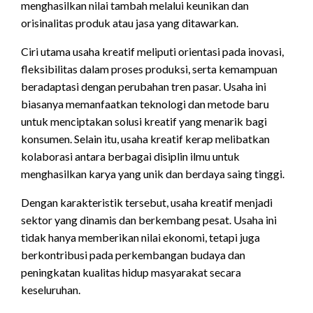
menghasilkan nilai tambah melalui keunikan dan
orisinalitas produk atau jasa yang ditawarkan.
Ciri utama usaha kreatif meliputi orientasi pada inovasi,
fleksibilitas dalam proses produksi, serta kemampuan
beradaptasi dengan perubahan tren pasar. Usaha ini
biasanya memanfaatkan teknologi dan metode baru
untuk menciptakan solusi kreatif yang menarik bagi
konsumen. Selain itu, usaha kreatif kerap melibatkan
kolaborasi antara berbagai disiplin ilmu untuk
menghasilkan karya yang unik dan berdaya saing tinggi.
Dengan karakteristik tersebut, usaha kreatif menjadi
sektor yang dinamis dan berkembang pesat. Usaha ini
tidak hanya memberikan nilai ekonomi, tetapi juga
berkontribusi pada perkembangan budaya dan
peningkatan kualitas hidup masyarakat secara
keseluruhan.